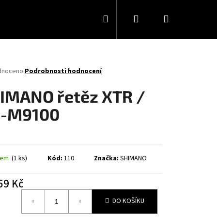
Hledat
Přihlášení
Nákupní
košík
né
dnoceno
Podrobnosti hodnocení
ení
tu
IMANO řetěz XTR /
-M9100
ček.
dem
(1 ks)
Kód:
110
Značka:
SHIMANO
59 Kč
á
DO KOŠÍKU