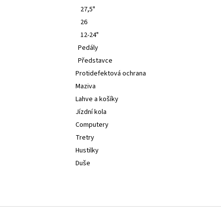
27,5"
26
12-24"
Pedály
Představce
Protidefektová ochrana
Maziva
Lahve a košíky
Jízdní kola
Computery
Tretry
Hustilky
Duše
Z