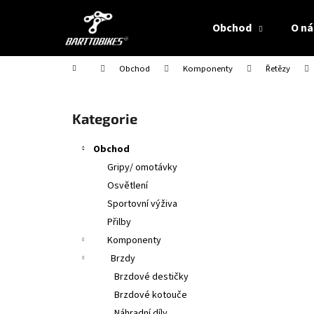
K
Přejít
na
o
Obchod
O ná
obsah
Zpět
Zpět
š
do
do
í
Domů
Obchod
Komponenty
Řetězy
obchodu
obchodu
k
P
o
Přeskočit
Kategorie
s
kategorie
t
Obchod
r
Gripy/ omotávky
a
Osvětlení
n
Sportovní výživa
n
Přilby
í
Komponenty
p
Brzdy
a
Brzdové destičky
n
Brzdové kotouče
e
Náhradní díly