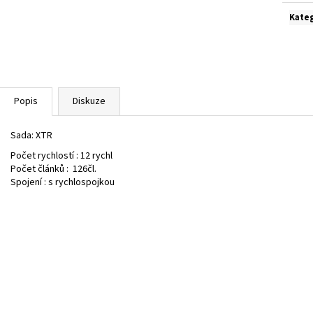
Kate
Popis
Diskuze
Sada:
XTR
Počet rychlostí :
12 rychl
Počet článků :
126čl.
Spojení :
s rychlospojkou