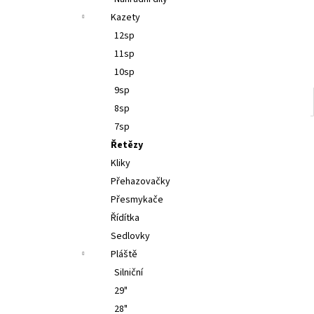
l
Kazety
12sp
11sp
10sp
9sp
8sp
7sp
Řetězy
Kliky
Přehazovačky
Přesmykače
Řídítka
Sedlovky
Pláště
Silniční
29"
28"