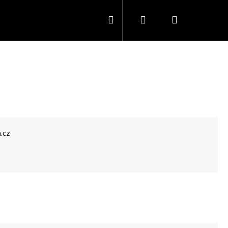
Hledat
Přihlášení
Nákupní
košík
.cz