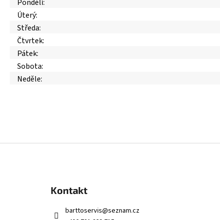
Pondělí:
Úterý:
Středa:
Čtvrtek:
Pátek:
Sobota:
Neděle:
Z
á
p
a
Kontakt
t
í
barttoservis
@
seznam.cz