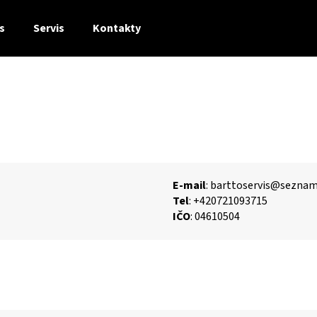
s
Servis
Kontakty
Co potřebujete najít?
HLEDAT
E-mail
: barttoservis@seznam
Doporučujeme
Tel
: +420721093715
IČO
: 04610504