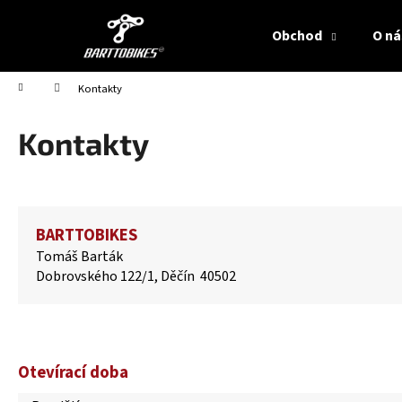
K
Přejít
na
o
Obchod
O ná
obsah
Zpět
Zpět
š
do
do
í
Domů
Kontakty
obchodu
obchodu
k
Kontakty
BARTTOBIKES
Tomáš Barták
Dobrovského 122/1, Děčín 40502
Otevírací doba