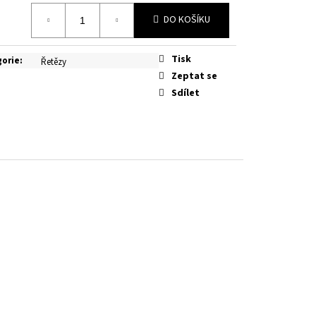
á
DO KOŠÍKU
Tisk
gorie
:
Řetězy
Zeptat se
Sdílet