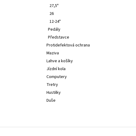
27,5"
26
12-24"
Pedály
Představce
Protidefektová ochrana
Maziva
Lahve a košíky
Jízdní kola
Computery
Tretry
Hustilky
Duše
Z