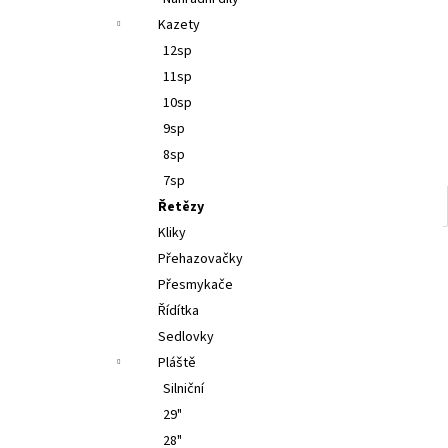
l
Kazety
12sp
11sp
10sp
9sp
8sp
7sp
Řetězy
Kliky
Přehazovačky
Přesmykače
Řídítka
Sedlovky
Pláště
Silniční
29"
28"