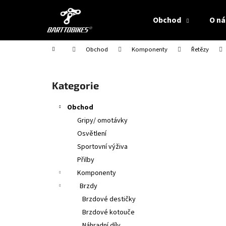
K
Přejít
na
o
Obchod
O ná
obsah
Zpět
Zpět
š
do
do
í
Domů
Obchod
Komponenty
Řetězy
obchodu
obchodu
k
P
o
Přeskočit
Kategorie
s
kategorie
t
Obchod
r
Gripy/ omotávky
a
Osvětlení
n
Sportovní výživa
n
Přilby
í
Komponenty
p
Brzdy
a
Brzdové destičky
n
Brzdové kotouče
e
Náhradní díly