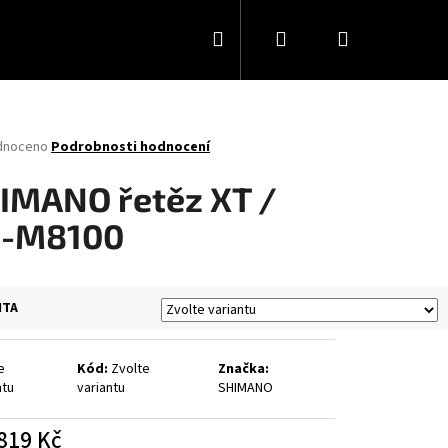
Hledat
Přihlášení
Nákupní
košík
né
dnoceno
Podrobnosti hodnocení
ení
tu
IMANO řetěz XT /
-M8100
ček.
NTA
e
Kód:
Zvolte
Značka:
ntu
variantu
SHIMANO
819 Kč