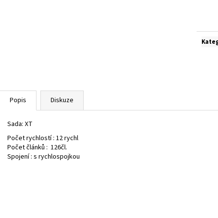
Měrn
cena:
Kate
Popis
Diskuze
Sada:
XT
Počet rychlostí :
12 rychl
Počet článků :
126čl.
Spojení :
s rychlospojkou