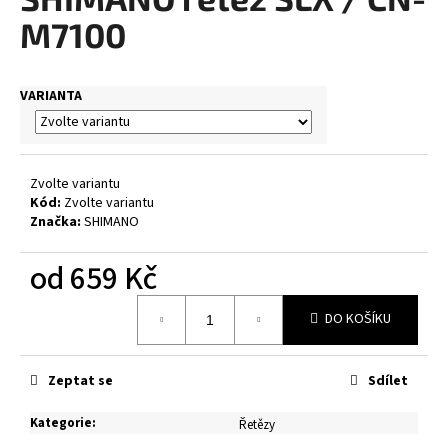
je
a
0,0
M7100
z
j
5
í
hvězdiček.
VARIANTA
t
?
Zvolte variantu
Kód:
Zvolte variantu
Značka:
SHIMANO
HLEDAT
od
659 Kč
Měrná
D
DO KOŠÍKU
cena:
o
p
Zeptat se
Sdílet
o
r
Kategorie
:
Řetězy
u