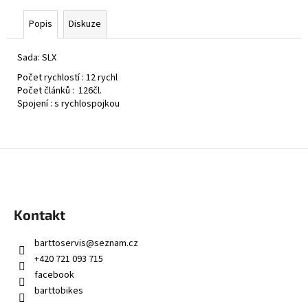
č
u
Popis
Diskuze
j
e
Sada:
SLX
m
e
Počet rychlostí :
12 rychl
Počet článků :
126čl.
Spojení :
s rychlospojkou
Z
á
p
a
Kontakt
t
í
barttoservis
@
seznam.cz
+420 721 093 715
facebook
barttobikes