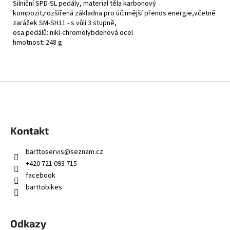
č
Silniční SPD-SL pedály, material těla karbonový
u
kompozit,rozšířená základna pro účinnější přenos energie,včetně
zarážek SM-SH11 - s vůlí 3 stupně,
j
osa pedálů: nikl-chromolybdenová ocel
e
hmotnost: 248 g
m
e
Z
á
p
a
Kontakt
t
í
barttoservis
@
seznam.cz
+420 721 093 715
facebook
barttobikes
Odkazy