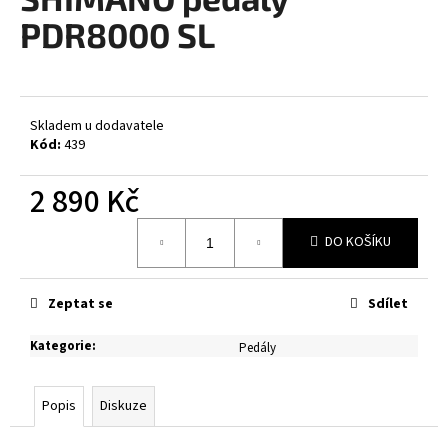
je
a
0,0
PDR8000 SL
z
j
5
í
hvězdiček.
t
?
Skladem u dodavatele
Kód:
439
2 890 Kč
Měrná
HLEDAT
DO KOŠÍKU
cena:
Zeptat se
Sdílet
D
o
Kategorie
:
Pedály
p
o
r
Popis
Diskuze
u