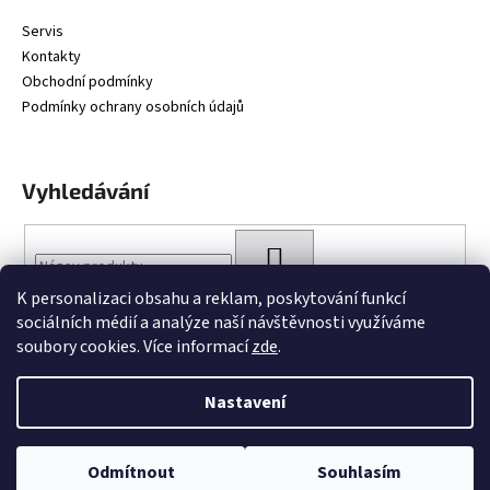
Servis
Kontakty
Obchodní podmínky
Podmínky ochrany osobních údajů
Vyhledávání
HLEDAT
K personalizaci obsahu a reklam, poskytování funkcí
sociálních médií a analýze naší návštěvnosti využíváme
soubory cookies. Více informací
zde
.
Nastavení
Vytvořil Shoptet
Copyright 2026
BARTTOBIKES
. Všechna práva vyhrazena.
Upravit
Odmítnout
Souhlasím
nastavení cookies