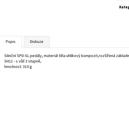
Kate
Popis
Diskuze
Silniční SPD-SL pedály, materiál těla uhlíkový kompozit,rozšířená zákla
SH11 - s vůlí 3 stupně,
hmotnost: 310 g