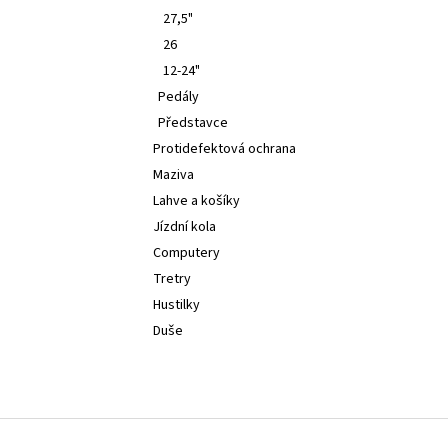
27,5"
26
12-24"
Pedály
Představce
Protidefektová ochrana
Maziva
Lahve a košíky
Jízdní kola
Computery
Tretry
Hustilky
Duše
Z