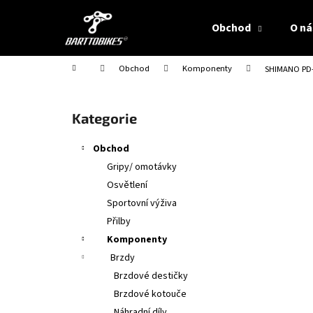
K
Přejít
na
o
Obchod
O ná
obsah
Zpět
Zpět
š
do
do
í
Domů
Obchod
Komponenty
SHIMANO PD-R
obchodu
obchodu
k
P
o
Přeskočit
Kategorie
s
kategorie
t
Obchod
r
Gripy/ omotávky
a
Osvětlení
n
Sportovní výživa
n
Přilby
í
Komponenty
p
Brzdy
a
Brzdové destičky
n
Brzdové kotouče
e
Náhradní díly