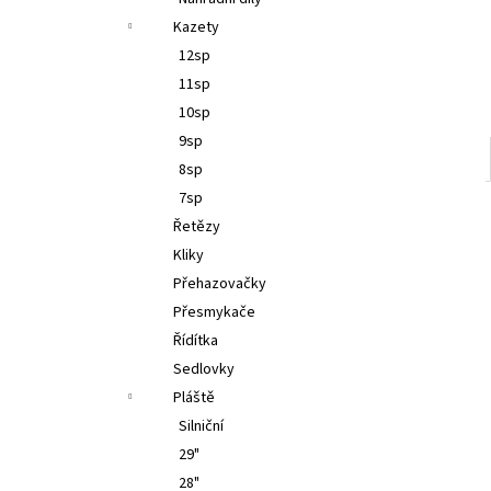
l
Kazety
12sp
11sp
10sp
9sp
8sp
7sp
Řetězy
Kliky
Přehazovačky
Přesmykače
Řídítka
Sedlovky
Pláště
Silniční
29"
28"