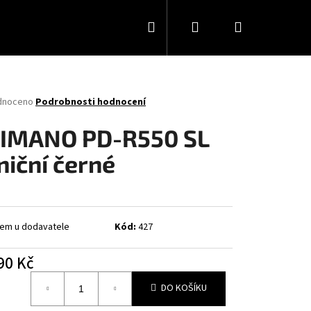
Hledat
Přihlášení
Nákupní
košík
né
dnoceno
Podrobnosti hodnocení
ení
tu
IMANO PD-R550 SL
lniční černé
ček.
em u dodavatele
Kód:
427
90 Kč
á
DO KOŠÍKU