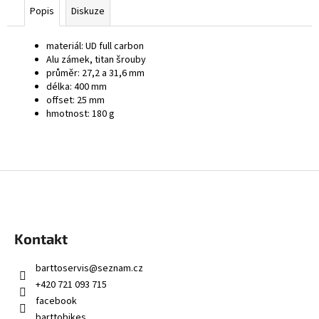
č
Popis
Diskuze
u
j
materiál: UD full carbon
e
Alu zámek, titan šrouby
m
průměr: 27,2 a 31,6 mm
e
délka: 400 mm
offset: 25 mm
hmotnost: 180 g
Z
á
p
a
Kontakt
t
í
barttoservis
@
seznam.cz
+420 721 093 715
facebook
barttobikes