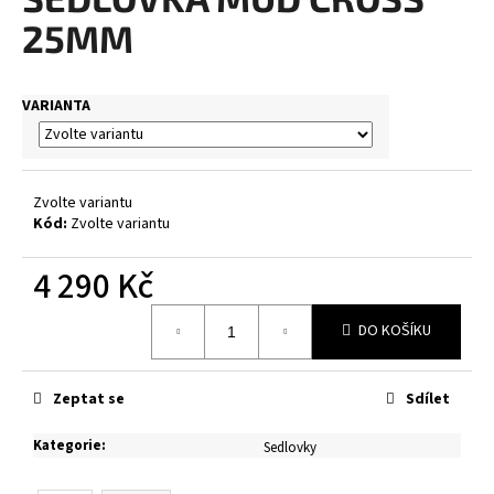
je
a
0,0
25MM
z
j
5
í
hvězdiček.
VARIANTA
t
?
Zvolte variantu
Kód:
Zvolte variantu
HLEDAT
4 290 Kč
Měrná
DO KOŠÍKU
cena:
D
o
p
Zeptat se
Sdílet
o
Kategorie
:
r
Sedlovky
u