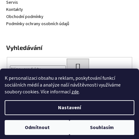
Servis
Kontakty
Obchodní podmínky
Podmínky ochrany osobních údajů
Vyhledávání
HLEDAT
K personalizaci obsahu a reklam, poskytování funkcí
sociálních médií a analýze naší návštěvnosti využíváme
soubory cookies. Více informací
zde
.
Nastavení
Vytvořil Shoptet
Copyright 2026
BARTTOBIKES
. Všechna práva vyhrazena.
Upravit
Odmítnout
Souhlasím
nastavení cookies