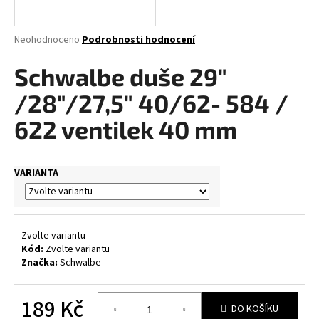
a
j
Průměrné
Neohodnoceno
Podrobnosti hodnocení
í
hodnocení
produktu
Schwalbe duše 29"
t
je
?
0,0
/28"/27,5" 40/62- 584 /
z
5
622 ventilek 40 mm
hvězdiček.
HLEDAT
VARIANTA
D
Zvolte variantu
o
Kód:
Zvolte variantu
p
Značka:
Schwalbe
o
r
189 Kč
u
DO KOŠÍKU