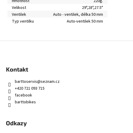
Hmotnost
220g.
Velikost
29",28",27.5"
Ventilek
Auto - ventilek, délka 50 mm
Typ ventilku
Auto-ventilek 50 mm
Z
á
p
a
Kontakt
t
í
barttoservis
@
seznam.cz
+420 721 093 715
facebook
barttobikes
Odkazy