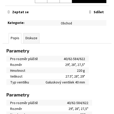
č
Měrná
u
cena:
j
Zeptat se
Sdílet
e
m
Kategorie
:
Obchod
e
Popis
Diskuze
Parametry
Pro rozměr pláště
40/62-584/622
Rozměr
29", 28", 27,5"
Hmotnost
220 g
Velikost
27.5", 28", 29"
Typ ventilku
Galuskový ventilek 40 mm
Parametry
Pro rozměr pláště
40/62-584/622
Rozměr
29", 28", 27,5"