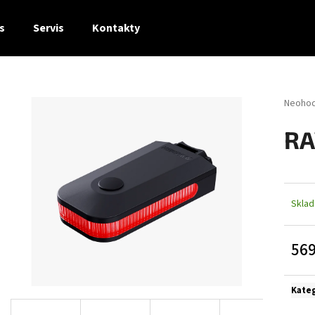
s
Servis
Kontakty
Co potřebujete najít?
Průměr
Neoho
hodnoc
produk
HLEDAT
RA
je
0,0
z
5
Doporučujeme
hvězdi
Skla
569
Měrn
cena:
Kate