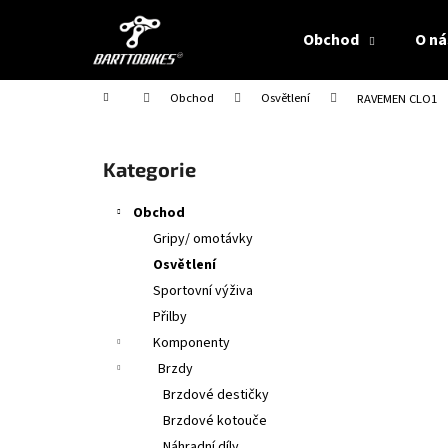
K
Přejít
na
o
Obchod
O ná
obsah
Zpět
Zpět
š
do
do
í
Domů
Obchod
Osvětlení
RAVEMEN CLO1
obchodu
obchodu
k
P
o
Přeskočit
Kategorie
s
kategorie
t
Obchod
r
Gripy/ omotávky
a
Osvětlení
n
Sportovní výživa
n
Přilby
í
Komponenty
p
Brzdy
a
Brzdové destičky
n
Brzdové kotouče
e
Náhradní díly