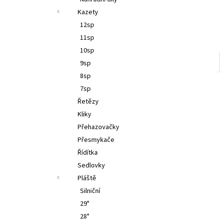
l
Kazety
12sp
11sp
10sp
9sp
8sp
7sp
Řetězy
Kliky
Přehazovačky
Přesmykače
Řídítka
Sedlovky
Pláště
Silniční
29"
28"