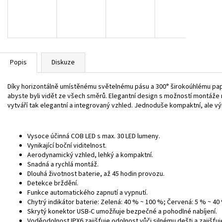
Popis
Diskuze
Díky horizontálně umístěnému světelnému pásu a 300° širokoúhlému pa
abyste byli vidět ze všech směrů. Elegantní design s možností montáže n
vytváří tak elegantní a integrovaný vzhled. Jednoduše kompaktní, ale vý
Vysoce účinná COB LED s max. 30 LED lumeny.
Vynikající boční viditelnost.
Aerodynamický vzhled, lehký a kompaktní.
Snadná a rychlá montáž.
Dlouhá životnost baterie, až 45 hodin provozu.
Detekce brždění.
Funkce automatického zapnutí a vypnutí.
Chytrý indikátor baterie: Zelená: 40 % ~ 100 %; Červená: 5 % ~ 40 
Skrytý konektor USB-C umožňuje bezpečné a pohodlné nabíjení.
Voděodolnost IPX6 zajišťuje odolnost vůči silnému dešti a zajišťu