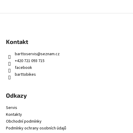
Z
á
p
a
Kontakt
t
í
barttoservis
@
seznam.cz
+420 721 093 715
facebook
barttobikes
Odkazy
Servis
Kontakty
Obchodní podmínky
Podmínky ochrany osobních údajů