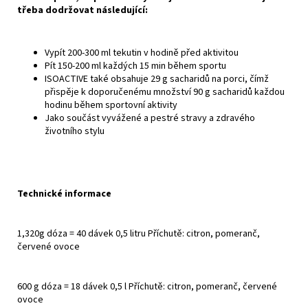
třeba dodržovat následující:
Vypít 200-300 ml tekutin v hodině před aktivitou
Pít 150-200 ml každých 15 min během sportu
ISOACTIVE také obsahuje 29 g sacharidů na porci, čímž
přispěje k doporučenému množství 90 g sacharidů každou
hodinu během sportovní aktivity
Jako součást vyvážené a pestré stravy a zdravého
životního stylu
Technické informace
1,320g dóza = 40 dávek 0,5 litru Příchutě: citron, pomeranč,
červené ovoce
600 g dóza = 18 dávek 0,5 l Příchutě: citron, pomeranč, červené
ovoce