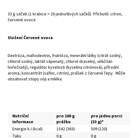
33 g sáček (1 krabice = 20 jednotlivých sáčků) Příchutě: citron,
červené ovoce
Složení Červené ovoce
Dextróza, maltodextrin, fruktóza, minerální látky (citrát sodný,
chlorid sodný, laktát vápenatý, chlorid draselný, uhličitan
hořečnatý), regulátor kyselosti (kyselina citrónová), přírodní
aroma, koncentrát (saflor, citrón), prášek z červené řepy. Může
obsahovat stopy sóji a mléka.
Nutriční
pro 100 g
pro jednu porci
informace
prášku
(33 g)*
Energie kJ (kcal)
1542 (363)
509 (120)
Tuky
0 g
0 g