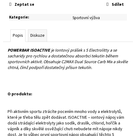
č
Zeptat se
Sdílet
u
j
Kategorie
:
Sportovní výživa
e
m
e
Popis
Diskuze
POWERBAR ISOACTIVE
je Iontový prášek s 5 Electrolitty a se
sacharidy pro rychlou a dostatečnou absorbci tekutin během
sportovních aktivit. Obsahuje C2MAX Dual Source Carb Mix a skvěle
chtná, čímž podpoří dostatečný přísun tekutín.
O produktu:
Při aktivním sportu ztrácíte pocením mnoho vody a elektrolytů,
které je třeba tělu zpět dodávat. ISOACTIVE – iontový nápoj vám
dodá strádající elektrolyty jako sodík, draslík, chlorid, hořčík a
vápník a díky skvělé osvěžující chuti nebudete mít nápoje nikdy
dost. Je to vůbec první sportovní nápoj obsahující těchto 5