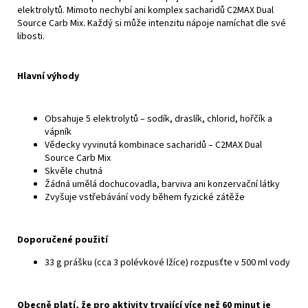
elektrolytů. Mimoto nechybí ani komplex sacharidů C2MAX Dual
Source Carb Mix. Každý si může intenzitu nápoje namíchat dle své
libosti.
Hlavní výhody
Obsahuje 5 elektrolytů – sodík, draslík, chlorid, hořčík a
vápník
Vědecky vyvinutá kombinace sacharidů – C2MAX Dual
Source Carb Mix
Skvěle chutná
Žádná umělá dochucovadla, barviva ani konzervační látky
Zvyšuje vstřebávání vody během fyzické zátěže
Doporučené použití
33 g prášku (cca 3 polévkové lžíce) rozpusťte v 500 ml vody
Obecně platí, že pro aktivity trvající více než 60 minut je