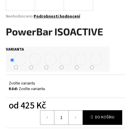
a
j
Průměrné
Neohodnoceno
Podrobnosti hodnocení
í
hodnocení
produktu
PowerBar ISOACTIVE
t
je
?
0,0
z
VARIANTA
5
hvězdiček.
HLEDAT
Zvolte variantu
Kód:
Zvolte variantu
D
o
od
425 Kč
p
o
Měrná
DO KOŠÍKU
cena:
r
u