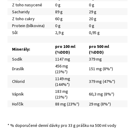
Z toho nasycené
0 g
0 g
Sacharidy
89 g
29 g
Z toho cukry
60 g
20 g
Protein (bílkovina)
0 g
0 g
Sůl
2,9 g
0,95 g
pro 100 ml
pro 500 ml
Minerály:
(%DDD)
(%DDD)
Sodík
1147 mg
379 mg
456 mg
Draslík
151 mg (8%*)
(23%*)
1149 mg
Chlorid
379 mg (47%*)
(144%*)
183 mg
Vápník
60,3 mg (8%*)
(23%*)
Hořčík
88 mg (23%*)
29 mg (8%*)
* % doporučené denní dávky pro 33 g prášku na 500 ml vody