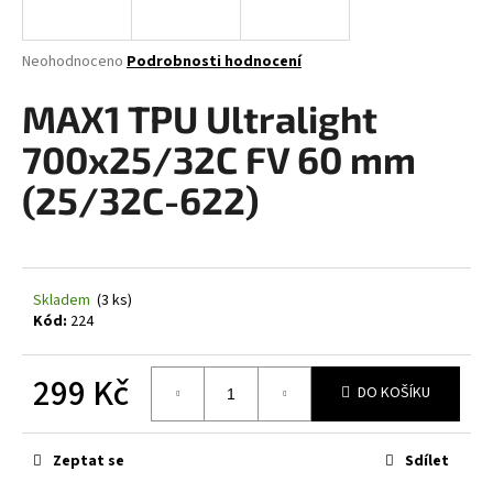
a
j
Průměrné
Neohodnoceno
Podrobnosti hodnocení
í
hodnocení
produktu
MAX1 TPU Ultralight
t
je
?
0,0
700x25/32C FV 60 mm
z
5
(25/32C-622)
hvězdiček.
HLEDAT
Skladem
(3 ks)
Kód:
224
D
o
299 Kč
DO KOŠÍKU
p
Měrná
o
cena:
r
Zeptat se
Sdílet
u