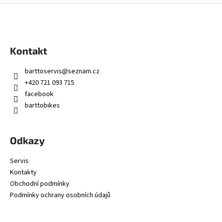
Z
á
p
a
Kontakt
t
í
barttoservis
@
seznam.cz
+420 721 093 715
facebook
barttobikes
Odkazy
Servis
Kontakty
Obchodní podmínky
Podmínky ochrany osobních údajů