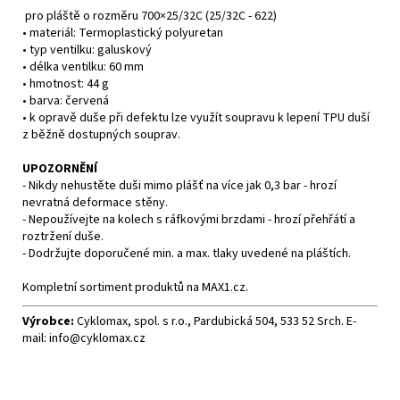
pro pláště o rozměru 700×25/32C (25/32C - 622)
• materiál: Termoplastický polyuretan
• typ ventilku: galuskový
• délka ventilku: 60 mm
• hmotnost: 44 g
• barva: červená
• k opravě duše při defektu lze využít soupravu k lepení TPU duší
z běžně dostupných souprav.
UPOZORNĚNÍ
- Nikdy nehustěte duši mimo plášť na více jak 0,3 bar - hrozí
nevratná deformace stěny.
- Nepoužívejte na kolech s ráfkovými brzdami - hrozí přehřátí a
roztržení duše.
- Dodržujte doporučené min. a max. tlaky uvedené na pláštích.
Kompletní sortiment produktů na
MAX1.cz
.
Výrobce:
Cyklomax, spol. s r.o., Pardubická 504, 533 52 Srch. E-
mail: info@cyklomax.cz