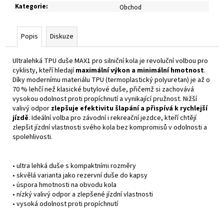
č
Kategorie
:
Obchod
u
j
e
Popis
Diskuze
m
e
Ultralehká TPU duše MAX1 pro silniční kola je revoluční volbou pro
cyklisty, kteří hledají
maximální výkon a minimální hmotnost
.
Díky modernímu materiálu TPU (termoplastický polyuretan) je až o
70 % lehčí než klasické butylové duše, přičemž si zachovává
vysokou odolnost proti propíchnutí a vynikající pružnost. Nižší
valivý odpor
zlepšuje efektivitu šlapání a přispívá k rychlejší
jízdě
. Ideální volba pro závodní i rekreační jezdce, kteří chtějí
zlepšit jízdní vlastnosti svého kola bez kompromisů v odolnosti a
spolehlivosti.
• ultra lehká duše s kompaktními rozměry
• skvělá varianta jako rezervní duše do kapsy
• úspora hmotnosti na obvodu kola
• nízký valivý odpor a zlepšené jízdní vlastnosti
• vysoká odolnost proti propíchnutí